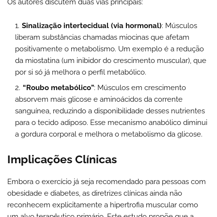
Os autores discutem duas vias principais:
Sinalização intertecidual (via hormonal)
: Músculos
liberam substâncias chamadas miocinas que afetam
positivamente o metabolismo. Um exemplo é a redução
da miostatina (um inibidor do crescimento muscular), que
por si só já melhora o perfil metabólico.
“Roubo metabólico”
: Músculos em crescimento
absorvem mais glicose e aminoácidos da corrente
sanguínea, reduzindo a disponibilidade desses nutrientes
para o tecido adiposo. Esse mecanismo anabólico diminui
a gordura corporal e melhora o metabolismo da glicose.
Implicações Clínicas
Embora o exercício já seja recomendado para pessoas com
obesidade e diabetes, as diretrizes clínicas ainda não
reconhecem explicitamente a hipertrofia muscular como
um alvo terapêutico primário. Este estudo propõe que a