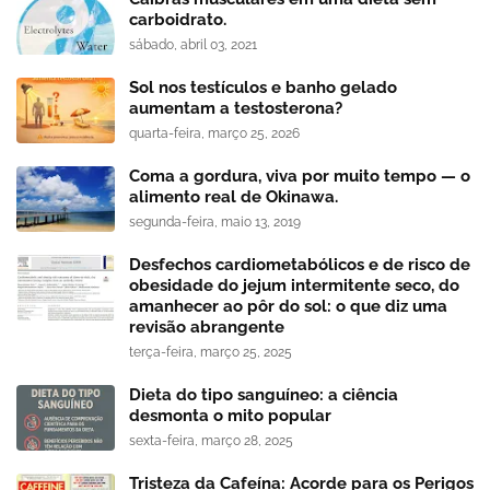
carboidrato.
sábado, abril 03, 2021
Sol nos testículos e banho gelado
aumentam a testosterona?
quarta-feira, março 25, 2026
Coma a gordura, viva por muito tempo — o
alimento real de Okinawa.
segunda-feira, maio 13, 2019
Desfechos cardiometabólicos e de risco de
obesidade do jejum intermitente seco, do
amanhecer ao pôr do sol: o que diz uma
revisão abrangente
terça-feira, março 25, 2025
Dieta do tipo sanguíneo: a ciência
desmonta o mito popular
sexta-feira, março 28, 2025
Tristeza da Cafeína: Acorde para os Perigos