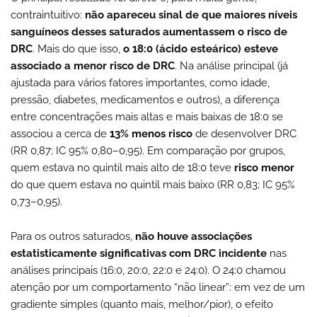
contraintuitivo:
não apareceu sinal de que maiores níveis
sanguíneos desses saturados aumentassem o risco de
DRC
. Mais do que isso,
o 18:0 (ácido esteárico) esteve
associado a menor risco de DRC
. Na análise principal (já
ajustada para vários fatores importantes, como idade,
pressão, diabetes, medicamentos e outros), a diferença
entre concentrações mais altas e mais baixas de 18:0 se
associou a cerca de
13% menos risco
de desenvolver DRC
(RR 0,87; IC 95% 0,80–0,95). Em comparação por grupos,
quem estava no quintil mais alto de 18:0 teve
risco menor
do que quem estava no quintil mais baixo (RR 0,83; IC 95%
0,73–0,95).
Para os outros saturados,
não houve associações
estatisticamente significativas com DRC incidente
nas
análises principais (16:0, 20:0, 22:0 e 24:0). O 24:0 chamou
atenção por um comportamento “não linear”: em vez de um
gradiente simples (quanto mais, melhor/pior), o efeito