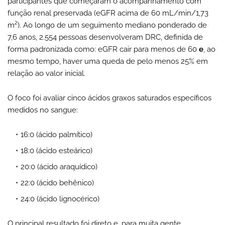
participantes que começaram o acompanhamento com
função renal preservada (eGFR acima de 60 mL/min/1,73
m²). Ao longo de um seguimento mediano ponderado de
7,6 anos, 2.554 pessoas desenvolveram DRC, definida de
forma padronizada como: eGFR cair para menos de 60
e
, ao
mesmo tempo, haver uma queda de pelo menos 25% em
relação ao valor inicial.
O foco foi avaliar cinco ácidos graxos saturados específicos
medidos no sangue:
16:0 (ácido palmítico)
18:0 (ácido esteárico)
20:0 (ácido araquídico)
22:0 (ácido behênico)
24:0 (ácido lignocérico)
O principal resultado foi direto e, para muita gente,