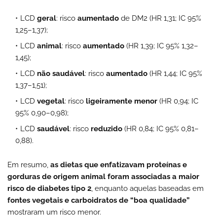
LCD
geral
: risco
aumentado
de DM2 (HR 1,31; IC 95%
1,25–1,37);
LCD
animal
: risco
aumentado
(HR 1,39; IC 95% 1,32–
1,45);
LCD
não saudável
: risco
aumentado
(HR 1,44; IC 95%
1,37–1,51);
LCD
vegetal
: risco
ligeiramente menor
(HR 0,94; IC
95% 0,90–0,98);
LCD
saudável
: risco
reduzido
(HR 0,84; IC 95% 0,81–
0,88).
Em resumo,
as dietas que enfatizavam proteínas e
gorduras de origem animal foram associadas a maior
risco de diabetes tipo 2
, enquanto aquelas baseadas em
fontes vegetais e carboidratos de “boa qualidade”
mostraram um risco menor.