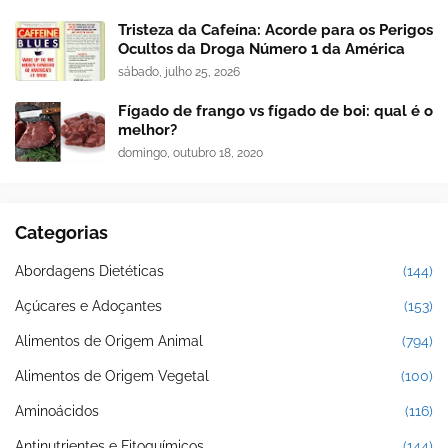
Tristeza da Cafeína: Acorde para os Perigos
Ocultos da Droga Número 1 da América
sábado, julho 25, 2026
Fígado de frango vs fígado de boi: qual é o
melhor?
domingo, outubro 18, 2020
Categorias
Abordagens Dietéticas
(144)
Açúcares e Adoçantes
(153)
Alimentos de Origem Animal
(794)
Alimentos de Origem Vegetal
(100)
Aminoácidos
(116)
Antinutrientes e Fitoquímicos
(144)