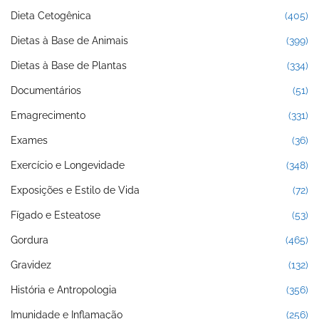
Dieta Cetogênica
(405)
Dietas à Base de Animais
(399)
Dietas à Base de Plantas
(334)
Documentários
(51)
Emagrecimento
(331)
Exames
(36)
Exercício e Longevidade
(348)
Exposições e Estilo de Vida
(72)
Fígado e Esteatose
(53)
Gordura
(465)
Gravidez
(132)
História e Antropologia
(356)
Imunidade e Inflamação
(256)