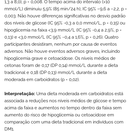
1,3 a 8,0), p = 0,008. O tempo acima do intervalo (>10
mmol/L) diminuiu 5,9% (85 min/24 h), IC 95% –9,6 a –2,2, p =
0,003. Não houve diferenças significativas no desvio padrão
dos níveis de glicose (IC 95% -0,3 a 0,0 mmol/L, p = 0,15) ou
hipoglicemia na faixa <3,9 mmol/L (IC 95% -0,4 a 2,9%, p =
0,13) e <3,0 mmol/L (IC 95% −0,4 a 1,6%, p = 0,26). Quatro
participantes desistiram, nenhum por causa de eventos
adversos. Não houve eventos adversos graves, incluindo
hipoglicemia grave e cetoacidose. Os níveis médios de
cetonas foram de 0,17 (DP 0,14) mmol/L durante a dieta
tradicional e 0,18 (DP 0,13) mmol/L durante a dieta
moderada em carboidratos (p = 0,02).
Interpretação:
Uma dieta moderada em carboidratos está
associada a reduções nos níveis médios de glicose e tempo
acima da faixa e aumentos no tempo dentro da faixa sem
aumento do risco de hipoglicemia ou cetoacidose em
comparação com uma dieta tradicional em indivíduos com
DM1.